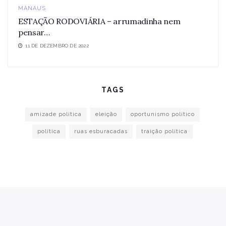
MANAUS
ESTAÇÃO RODOVIÁRIA – arrumadinha nem
pensar…
11 DE DEZEMBRO DE 2022
TAGS
amizade politica
eleição
oportunismo político
política
ruas esburacadas
traição política