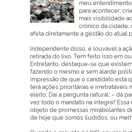
meu entendimento,
para acontecer: cri
mais visibilidade 
crônico da cidade, 
afeta diretamente a gestão do atual p
Independente disso, é louvável a açã
retirada do lixo. Tem feito isso em 
Entretanto, destaque-se que existem
fazendo o mesmo e sem alarde polític
impressão de que o candidato está 
terá ações prioritárias e irretratávei
eleito. Daí a pergunta natural: – dá p
vez todo o mandato na íntegra? Essa
objeto de promessas mirabolantes d
de hoje que somos iludidos, ou mel