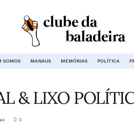
M SOMOS
MANAUS
MEMÓRIAS
POLÍTICA
P
AL & LIXO POLÍTI
0
us